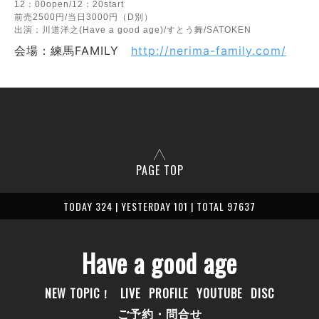
12：00open/12：20start
前売2500円/当日3000円（D別）
出演：川道洋之(Have a good age)/すとう舞/SATOKEN
会場：練馬FAMILY
http://nerima-family.com/
PAGE TOP
TODAY 324 | YESTERDAY 101 | TOTAL 97637
Have a good age
NEW TOPIC！
LIVE
PROFILE
YOUTUBE
DISC
ご予約・問合せ