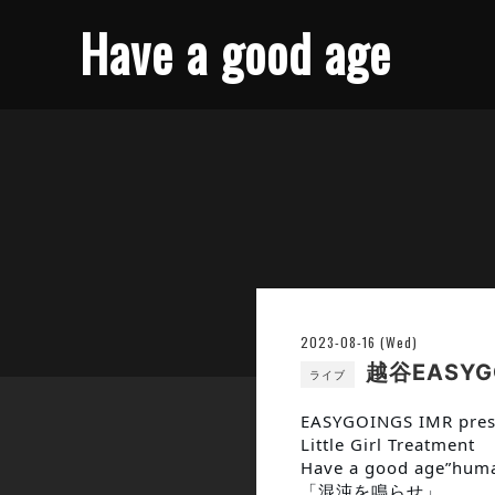
Have a good age
2023-08-16 (Wed)
越谷EASYG
ライブ
EASYGOINGS IMR pres
Little Girl Treatment
Have a good age”
「混沌を鳴らせ」