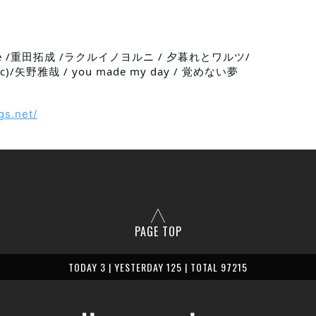
t
 age /重田拓成 /ラクルイノヨルニ / 夕暮れとワルツ/
)/矢野雅哉 / you made my day / 覚めない夢
gs.net/
PAGE TOP
TODAY 3 | YESTERDAY 125 | TOTAL 97215