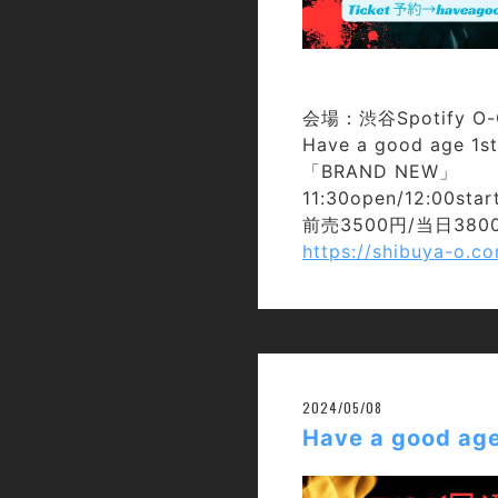
会場：渋谷Spotify O-C
Have a good age 1s
「BRAND NEW」
11:30open/12:00star
前売3500円/当日38
https://shibuya-o.co
2024/05/08
Have a good