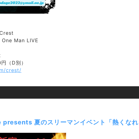
rest
t One Man LIVE
t
00円（D別）
m/crest/
 age presents 夏のスリーマンイベント「熱く