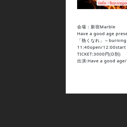
会場：新宿Marble
Have a good age pres
「熱くなれ」～burning 
11:40open/12:00start
TICKET:3000円(D別)
出演:Have a good age/L