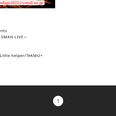
ents
3MAN LIVE～
ittle helper/TëKMO+
1