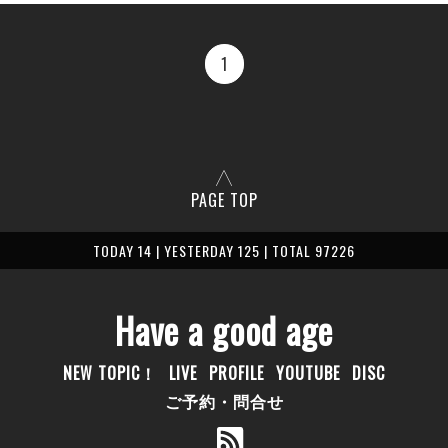
1
PAGE TOP
TODAY 14 | YESTERDAY 125 | TOTAL 97226
Have a good age
NEW TOPIC！
LIVE
PROFILE
YOUTUBE
DISC
ご予約・問合せ